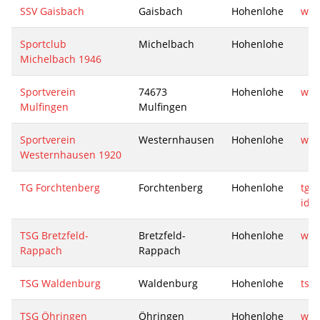
SSV Gaisbach
Gaisbach
Hohenlohe
www
Sportclub
Michelbach
Hohenlohe
Michelbach 1946
Sportverein
74673
Hohenlohe
www
Mulfingen
Mulfingen
Sportverein
Westernhausen
Hohenlohe
www
Westernhausen 1920
TG Forchtenberg
Forchtenberg
Hohenlohe
tg-
idc
TSG Bretzfeld-
Bretzfeld-
Hohenlohe
www
Rappach
Rappach
TSG Waldenburg
Waldenburg
Hohenlohe
tsg
TSG Öhringen
Öhringen
Hohenlohe
www