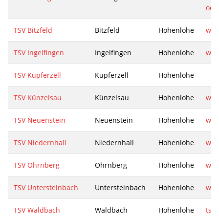
oeh
TSV Bitzfeld
Bitzfeld
Hohenlohe
www
TSV Ingelfingen
Ingelfingen
Hohenlohe
www
TSV Kupferzell
Kupferzell
Hohenlohe
TSV Künzelsau
Künzelsau
Hohenlohe
www
TSV Neuenstein
Neuenstein
Hohenlohe
www
TSV Niedernhall
Niedernhall
Hohenlohe
www
TSV Ohrnberg
Ohrnberg
Hohenlohe
www
TSV Untersteinbach
Untersteinbach
Hohenlohe
www
TSV Waldbach
Waldbach
Hohenlohe
tsv