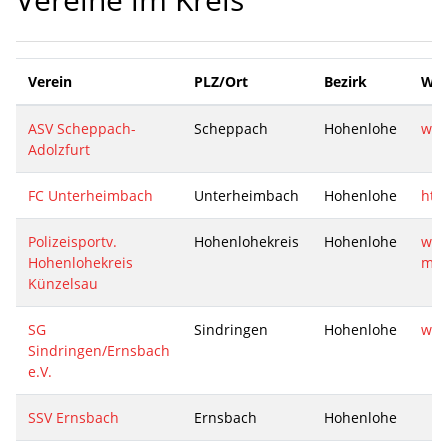
Verein
PLZ/Ort
Bezirk
Web
ASV Scheppach-
Scheppach
Hohenlohe
www
Adolzfurt
FC Unterheimbach
Unterheimbach
Hohenlohe
htt
Polizeisportv.
Hohenlohekreis
Hohenlohe
www
Hohenlohekreis
mmi
Künzelsau
SG
Sindringen
Hohenlohe
www
Sindringen/Ernsbach
e.V.
SSV Ernsbach
Ernsbach
Hohenlohe