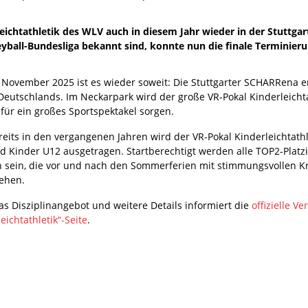
leichtathletik des WLV auch in diesem Jahr wieder in der Stuttg
eyball-Bundesliga bekannt sind, konnte nun die finale Termini
November 2025 ist es wieder soweit: Die Stuttgarter SCHARRena ent
Deutschlands. Im Neckarpark wird der große VR-Pokal Kinderleicht
für ein großes Sportspektakel sorgen.
eits in den vergangenen Jahren wird der VR-Pokal Kinderleichtathl
d Kinder U12 ausgetragen. Startberechtigt werden alle TOP2-Platzi
n sein, die vor und nach den Sommerferien mit stimmungsvollen K
ehen.
as Disziplinangebot und weitere Details informiert die
offizielle 
eichtathletik“-Seite
.