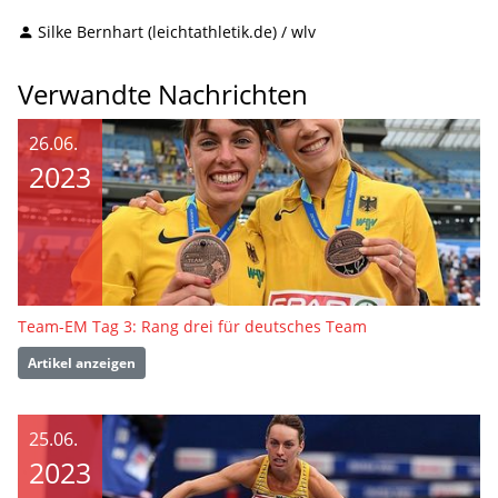
Silke Bernhart (leichtathletik.de) / wlv
Verwandte Nachrichten
26.06.
2023
Team-EM Tag 3: Rang drei für deutsches Team
Artikel anzeigen
25.06.
2023