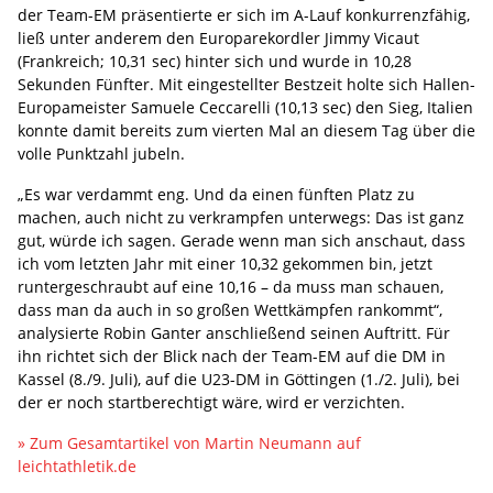
der Team-EM präsentierte er sich im A-Lauf konkurrenzfähig,
ließ unter anderem den Europarekordler Jimmy Vicaut
(Frankreich; 10,31 sec) hinter sich und wurde in 10,28
Sekunden Fünfter. Mit eingestellter Bestzeit holte sich Hallen-
Europameister Samuele Ceccarelli (10,13 sec) den Sieg, Italien
konnte damit bereits zum vierten Mal an diesem Tag über die
volle Punktzahl jubeln.
„Es war verdammt eng. Und da einen fünften Platz zu
machen, auch nicht zu verkrampfen unterwegs: Das ist ganz
gut, würde ich sagen. Gerade wenn man sich anschaut, dass
ich vom letzten Jahr mit einer 10,32 gekommen bin, jetzt
runtergeschraubt auf eine 10,16 – da muss man schauen,
dass man da auch in so großen Wettkämpfen rankommt“,
analysierte Robin Ganter anschließend seinen Auftritt. Für
ihn richtet sich der Blick nach der Team-EM auf die DM in
Kassel (8./9. Juli), auf die U23-DM in Göttingen (1./2. Juli), bei
der er noch startberechtigt wäre, wird er verzichten.
» Zum Gesamtartikel von Martin Neumann auf
leichtathletik.de