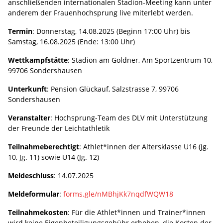
anschließenden internationalen Stadion-Meeting kann unter
anderem der Frauenhochsprung live miterlebt werden.
Termin
: Donnerstag, 14.08.2025 (Beginn 17:00 Uhr) bis
Samstag, 16.08.2025 (Ende: 13:00 Uhr)
Wettkampfstätte
: Stadion am Göldner, Am Sportzentrum 10,
99706 Sondershausen
Unterkunft
: Pension Glückauf, Salzstrasse 7, 99706
Sondershausen
Veranstalter
: Hochsprung-Team des DLV mit Unterstützung
der Freunde der Leichtathletik
Teilnahmeberechtigt
: Athlet*innen der Altersklasse U16 (Jg.
10, Jg. 11) sowie U14 (Jg. 12)
Meldeschluss
: 14.07.2025
Meldeformular
:
forms.gle/nMBhjKk7nqdfWQW18
Teilnahmekosten
: Für die Athlet*innen und Trainer*innen
wird keine Eigenbeteiligungsgebühr erhoben, die Kosten der