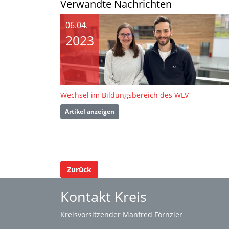
Verwandte Nachrichten
06.04.
2023
Wechsel im Bildungsbereich des WLV
Artikel anzeigen
Zurück
Kontakt Kreis
Kreisvorsitzender Manfred Förnzler