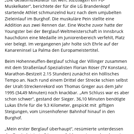
Muskelkater“, berichtete der für die LG Brandenkopf
startende Athlet schmunzelnd kurz nach dem umjubelten
Zieleinlauf im Burghof. Die muskuläre Pein stellte eine
Addition aus zwei Rennen dar. Eine Woche zuvor hatte der
Youngster bei der Berglauf-Weltmeisterschaft in Innsbruck
hauchdünn eine Medaille im Juniorenbereich verfehlt, Platz
vier belegt. Im vergangenen Jahr holte sich Ehrle auf der
Kanareninsel La Palma den Europameistertitel.
Beim Hohenneuffen-Berglauf schlug der Villinger zusammen
mit dem Straßenlauf-Spezialisten Florian Röser (TV Konstanz,
Marathon-Bestzeit 2.15 Stunden) zunächst ein höllisches
Tempo an. Nach rund einem Drittel der Strecke schien selbst
der Uralt-Streckenrekord von Thomas Greger aus dem Jahr
1995 (34,49 Minuten) noch knackbar. „Am Schluss war es aber
schon schwer“, gestand der Sieger. 36,10 Minuten benötigte
Lukas Ehrle für die 9,3 Kilometer, gespickt mit giftigen
Steigungen, vom Linsenhofener Bahnhof hinauf in den
Burghof.
„Mein erster Berglauf überhaupt“, resümierte unterdessen