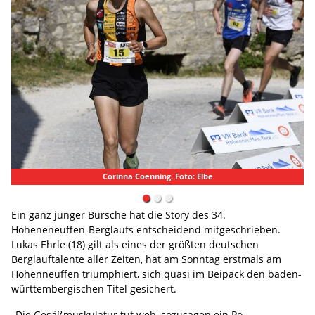
Corinna Coenning. Foto: Elbe
Ein ganz junger Bursche hat die Story des 34.
Hoheneneuffen-Berglaufs entscheidend mitgeschrieben.
Lukas Ehrle (18) gilt als eines der größten deutschen
Berglauftalente aller Zeiten, hat am Sonntag erstmals am
Hohenneuffen triumphiert, sich quasi im Beipack den baden-
württembergischen Titel gesichert.
„Die Gesäßmuskulatur tut weh, sozusagen ein Po-