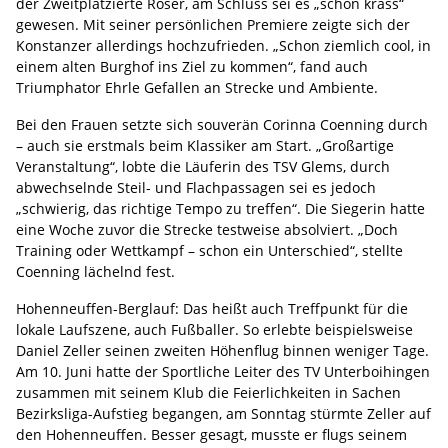
der Zweitplatzierte Röser, am Schluss sei es „schon krass“
gewesen. Mit seiner persönlichen Premiere zeigte sich der
Konstanzer allerdings hochzufrieden. „Schon ziemlich cool, in
einem alten Burghof ins Ziel zu kommen“, fand auch
Triumphator Ehrle Gefallen an Strecke und Ambiente.
Bei den Frauen setzte sich souverän Corinna Coenning durch
– auch sie erstmals beim Klassiker am Start. „Großartige
Veranstaltung“, lobte die Läuferin des TSV Glems, durch
abwechselnde Steil- und Flachpassagen sei es jedoch
„schwierig, das richtige Tempo zu treffen“. Die Siegerin hatte
eine Woche zuvor die Strecke testweise absolviert. „Doch
Training oder Wettkampf – schon ein Unterschied“, stellte
Coenning lächelnd fest.
Hohenneuffen-Berglauf: Das heißt auch Treffpunkt für die
lokale Laufszene, auch Fußballer. So erlebte beispielsweise
Daniel Zeller seinen zweiten Höhenflug binnen weniger Tage.
Am 10. Juni hatte der Sportliche Leiter des TV Unterboihingen
zusammen mit seinem Klub die Feierlichkeiten in Sachen
Bezirksliga-Aufstieg begangen, am Sonntag stürmte Zeller auf
den Hohenneuffen. Besser gesagt, musste er flugs seinem