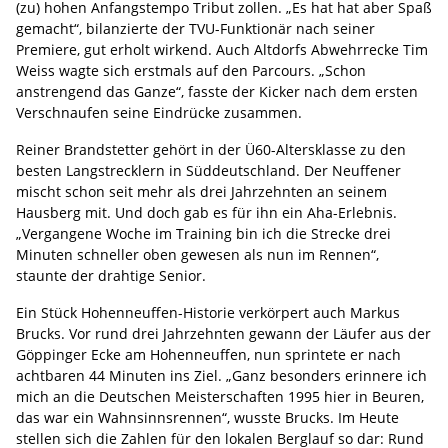
(zu) hohen Anfangstempo Tribut zollen. „Es hat hat aber Spaß
gemacht“, bilanzierte der TVU-Funktionär nach seiner
Premiere, gut erholt wirkend. Auch Altdorfs Abwehrrecke Tim
Weiss wagte sich erstmals auf den Parcours. „Schon
anstrengend das Ganze“, fasste der Kicker nach dem ersten
Verschnaufen seine Eindrücke zusammen.
Reiner Brandstetter gehört in der Ü60-Altersklasse zu den
besten Langstrecklern in Süddeutschland. Der Neuffener
mischt schon seit mehr als drei Jahrzehnten an seinem
Hausberg mit. Und doch gab es für ihn ein Aha-Erlebnis.
„Vergangene Woche im Training bin ich die Strecke drei
Minuten schneller oben gewesen als nun im Rennen“,
staunte der drahtige Senior.
Ein Stück Hohenneuffen-Historie verkörpert auch Markus
Brucks. Vor rund drei Jahrzehnten gewann der Läufer aus der
Göppinger Ecke am Hohenneuffen, nun sprintete er nach
achtbaren 44 Minuten ins Ziel. „Ganz besonders erinnere ich
mich an die Deutschen Meisterschaften 1995 hier in Beuren,
das war ein Wahnsinnsrennen“, wusste Brucks. Im Heute
stellen sich die Zahlen für den lokalen Berglauf so dar: Rund