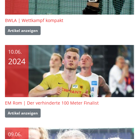
BWLA | Wettkampf kompakt
Artikel anzeigen
10.06.
2024
EM Rom | Der verhinderte 100 Meter Finalist
Artikel anzeigen
09.06.