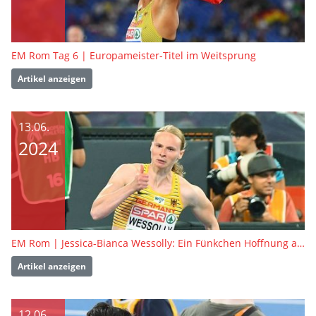
EM Rom Tag 6 | Europameister-Titel im Weitsprung
Artikel anzeigen
13.06.
2024
EM Rom | Jessica-Bianca Wessolly: Ein Fünkchen Hoffnung auf Olympia bleibt
Artikel anzeigen
12.06.