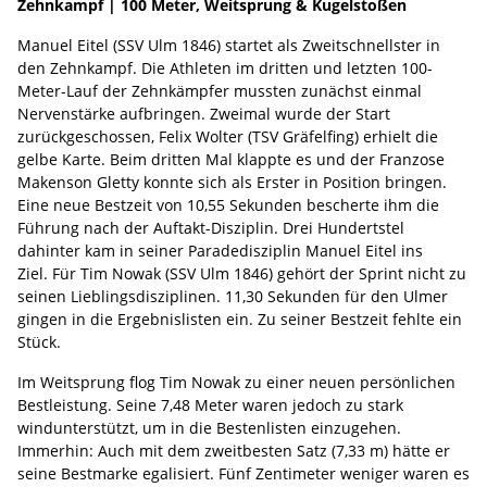
Zehnkampf | 100 Meter, Weitsprung & Kugelstoßen
Manuel Eitel (SSV Ulm 1846) startet als Zweitschnellster in
den Zehnkampf. Die Athleten im dritten und letzten 100-
Meter-Lauf der Zehnkämpfer mussten zunächst einmal
Nervenstärke aufbringen. Zweimal wurde der Start
zurückgeschossen, Felix Wolter (TSV Gräfelfing) erhielt die
gelbe Karte. Beim dritten Mal klappte es und der Franzose
Makenson Gletty konnte sich als Erster in Position bringen.
Eine neue Bestzeit von 10,55 Sekunden bescherte ihm die
Führung nach der Auftakt-Disziplin. Drei Hundertstel
dahinter kam in seiner Paradedisziplin Manuel Eitel ins
Ziel. Für Tim Nowak (SSV Ulm 1846) gehört der Sprint nicht zu
seinen Lieblingsdisziplinen. 11,30 Sekunden für den Ulmer
gingen in die Ergebnislisten ein. Zu seiner Bestzeit fehlte ein
Stück.
Im Weitsprung flog Tim Nowak zu einer neuen persönlichen
Bestleistung. Seine 7,48 Meter waren jedoch zu stark
windunterstützt, um in die Bestenlisten einzugehen.
Immerhin: Auch mit dem zweitbesten Satz (7,33 m) hätte er
seine Bestmarke egalisiert. Fünf Zentimeter weniger waren es