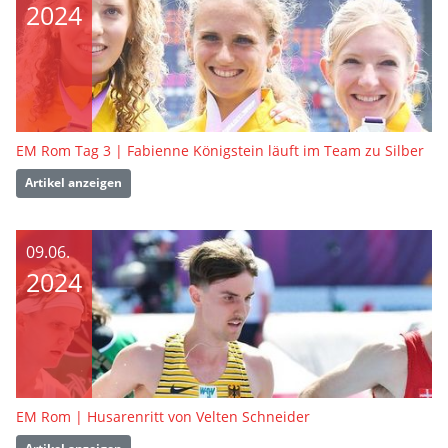
2024
EM Rom Tag 3 | Fabienne Königstein läuft im Team zu Silber
Artikel anzeigen
09.06.
2024
EM Rom | Husarenritt von Velten Schneider