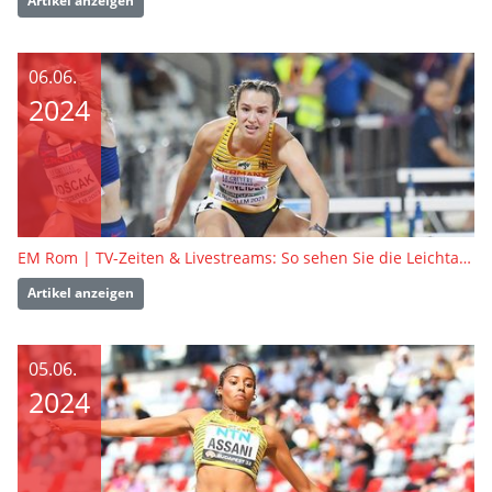
Artikel anzeigen
06.06.
2024
EM Rom | TV-Zeiten & Livestreams: So sehen Sie die Leichtathletik-EM in Rom live
Artikel anzeigen
05.06.
2024