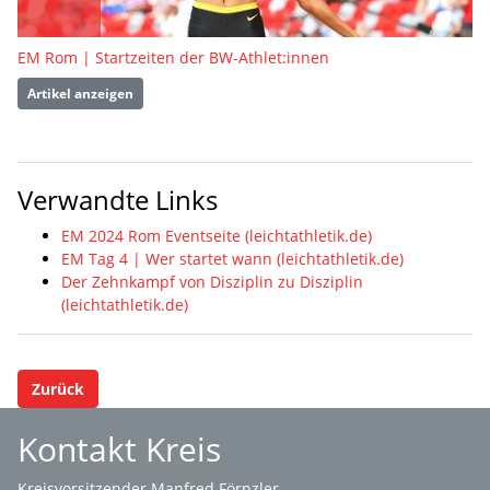
EM Rom | Startzeiten der BW-Athlet:innen
Artikel anzeigen
Verwandte Links
EM 2024 Rom Eventseite (leichtathletik.de)
EM Tag 4 | Wer startet wann (leichtathletik.de)
Der Zehnkampf von Disziplin zu Disziplin
(leichtathletik.de)
Zurück
Kontakt Kreis
Kreisvorsitzender Manfred Förnzler