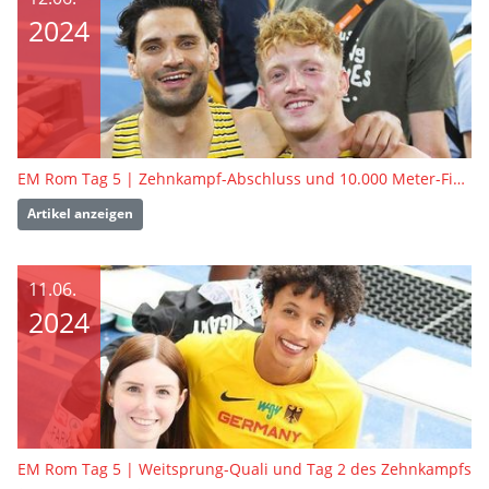
2024
EM Rom Tag 5 | Zehnkampf-Abschluss und 10.000 Meter-Finale
Artikel anzeigen
11.06.
2024
EM Rom Tag 5 | Weitsprung-Quali und Tag 2 des Zehnkampfs