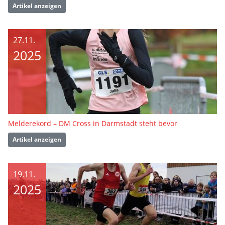
Artikel anzeigen
27.11.
2025
Melderekord – DM Cross in Darmstadt steht bevor
Artikel anzeigen
19.11.
2025