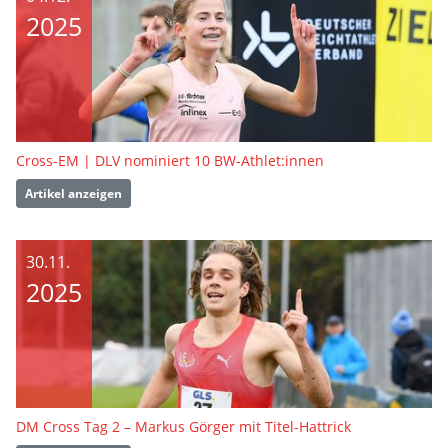
2025
Cross-EM | DLV nominiert 10 BW-Athlet:innen
Artikel anzeigen
30.11.
2025
DM Cross Tag 2 – Markus Görger mit Titel-Hattrick