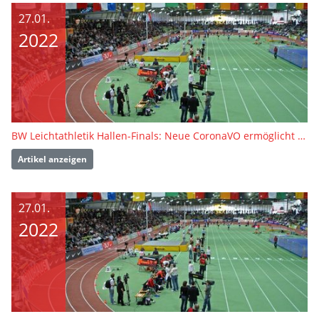
27.01.
2022
BW Leichtathletik Hallen-Finals: Neue CoronaVO ermöglicht mehr Teilnehmende
Artikel anzeigen
27.01.
2022