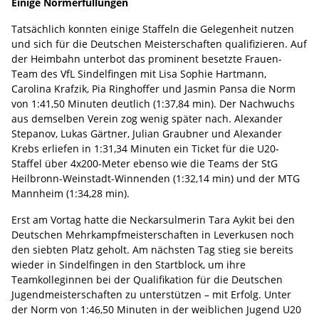
Einige Normerfüllungen
Tatsächlich konnten einige Staffeln die Gelegenheit nutzen
und sich für die Deutschen Meisterschaften qualifizieren. Auf
der Heimbahn unterbot das prominent besetzte Frauen-
Team des VfL Sindelfingen mit Lisa Sophie Hartmann,
Carolina Krafzik, Pia Ringhoffer und Jasmin Pansa die Norm
von 1:41,50 Minuten deutlich (1:37,84 min). Der Nachwuchs
aus demselben Verein zog wenig später nach. Alexander
Stepanov, Lukas Gärtner, Julian Graubner und Alexander
Krebs erliefen in 1:31,34 Minuten ein Ticket für die U20-
Staffel über 4x200-Meter ebenso wie die Teams der StG
Heilbronn-Weinstadt-Winnenden (1:32,14 min) und der MTG
Mannheim (1:34,28 min).
Erst am Vortag hatte die Neckarsulmerin Tara Aykit bei den
Deutschen Mehrkampfmeisterschaften in Leverkusen noch
den siebten Platz geholt. Am nächsten Tag stieg sie bereits
wieder in Sindelfingen in den Startblock, um ihre
Teamkolleginnen bei der Qualifikation für die Deutschen
Jugendmeisterschaften zu unterstützen – mit Erfolg. Unter
der Norm von 1:46,50 Minuten in der weiblichen Jugend U20